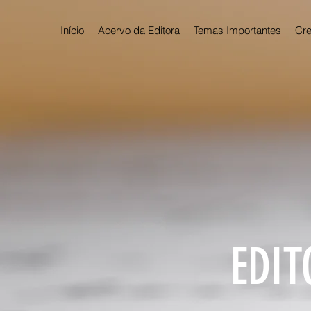
Início
Acervo da Editora
Temas Importantes
Cre
EDIT