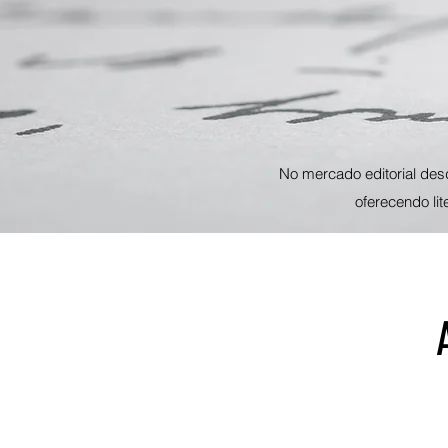
No mercado editorial des
oferecendo li