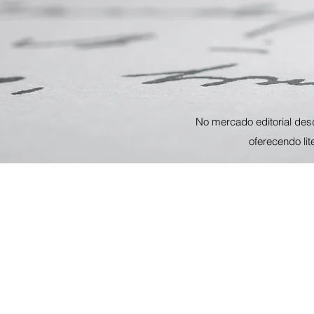
No mercado editorial des
oferecendo li