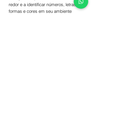
redor e a identificar números, letras,
formas e cores em seu ambiente
cotidiano.
Autora
Débora Santiago
Número de páginas
36
ISBN
Dimensões
978-65-61050-59-3
23x23cm