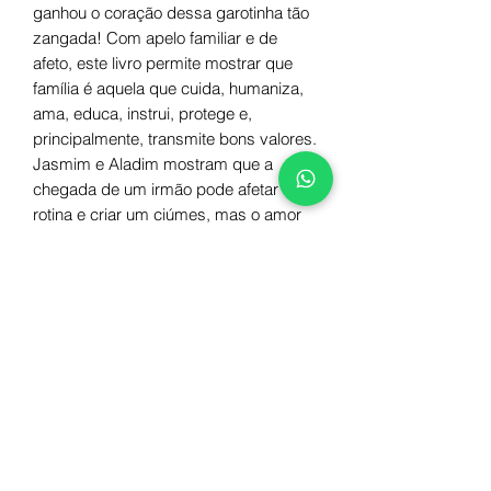
ganhou o coração dessa garotinha tão
zangada! Com apelo familiar e de
afeto, este livro permite mostrar que
família é aquela que cuida, humaniza,
ama, educa, instrui, protege e,
principalmente, transmite bons valores.
Jasmim e Aladim mostram que a
chegada de um irmão pode afetar toda
rotina e criar um ciúmes, mas o amor
cresce a medida que os dias passam.
Autor
Carla Betta
Ilustração
Aline G. S. Scheffler
Número de páginas