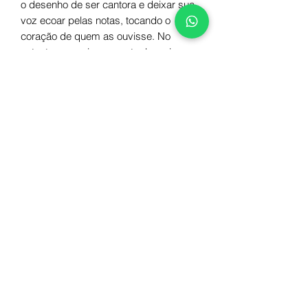
o desenho de ser cantora e deixar sua
voz ecoar pelas notas, tocando o
coração de quem as ouvisse. No
entanto, a menina encontra barreiras
em sua jornada.
Autora
Andreia Alves
Número de páginas
32
ISBN
Dimensões
978-65-61050-03-6
17x24cm