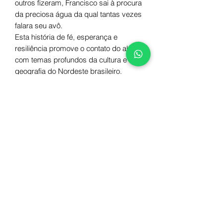
outros fizeram, Francisco sai à procura
da preciosa água da qual tantas vezes
falara seu avô.
Esta história de fé, esperança e
resiliência promove o contato do aluno
com temas profundos da cultura e
geografia do Nordeste brasileiro.
Autor
Danilo Cippollini e Michele Azarias
Ilustração
Adriana Carreira
Número de páginas
28
ISBN
978-85-65786-24-9