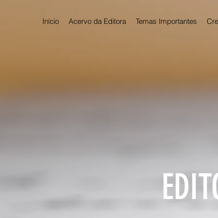
Início
Acervo da Editora
Temas Importantes
Cre
EDIT