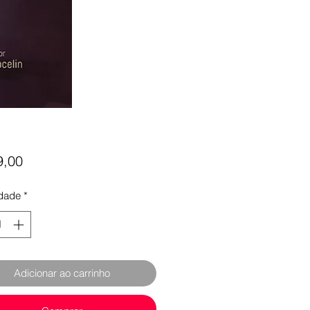
Preço
9,00
dade
*
Adicionar ao carrinho