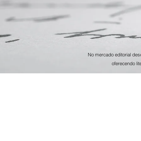
No mercado editorial des
oferecendo li