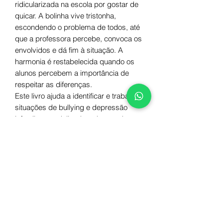
ridicularizada na escola por gostar de
quicar. A bolinha vive tristonha,
escondendo o problema de todos, até
que a professora percebe, convoca os
envolvidos e dá fim à situação. A
harmonia é restabelecida quando os
alunos percebem a importância de
respeitar as diferenças.
Este livro ajuda a identificar e trabalhar
situações de bullying e depressão
infantil, tema delicado e de grande
importância atualmente.
Autor
Bia Garbato
Ilustração
Mariana Inada