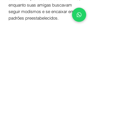
enquanto suas amigas buscavam
seguir modismos e se encaixar em
padrões preestabelecidos.
Autor
Natália Batista
Ilustrações
Clara Hergert
Número de páginas
20
ISBN
978-65-61050-01-2
Dimensões
11x18cm