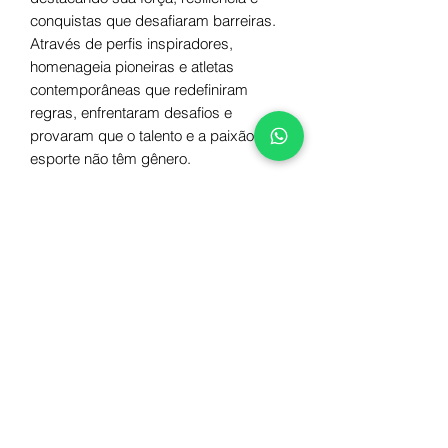
conquistas que desafiaram barreiras.
Através de perfis inspiradores,
homenageia pioneiras e atletas
contemporâneas que redefiniram
regras, enfrentaram desafios e
provaram que o talento e a paixão pelo
esporte não têm gênero.
Autor
GIOVANNA ORIANI
Capa
LEONARDO COSTA RODRIGUES
Número de páginas
72
ISBN