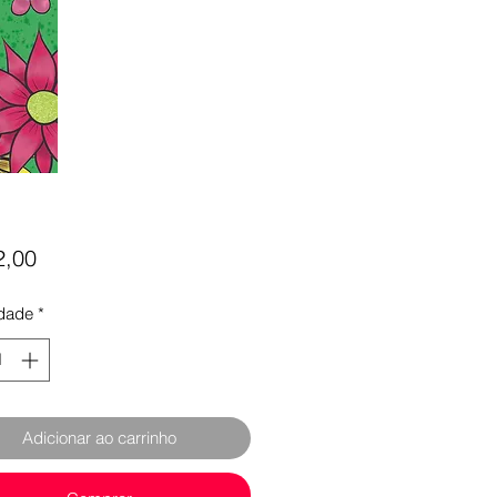
Preço
2,00
dade
*
Adicionar ao carrinho