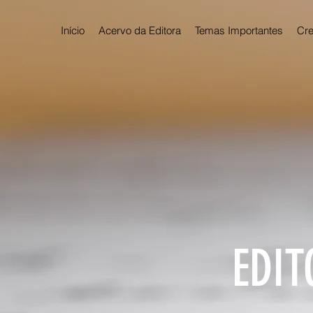
Início
Acervo da Editora
Temas Importantes
Cre
EDIT