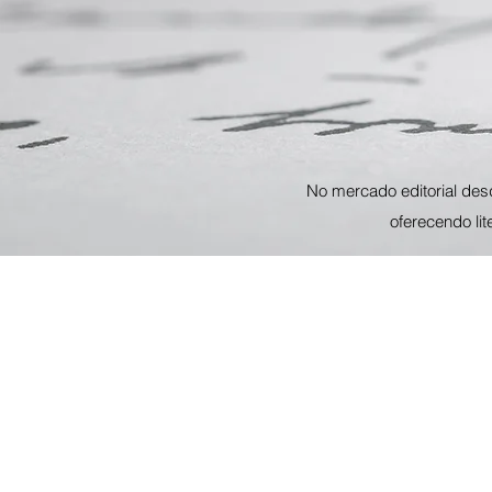
No mercado editorial des
oferecendo li