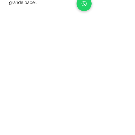
grande papel.
Autor
Sônia Simões Heyn
Número de páginas
28
ISBN
978-65-6105-069-2
Dimensões
25x25
Ilustrador
Camila Scavazza