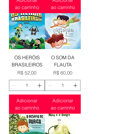
Adicionar
Adicionar
ao carrinho
ao carrinho
OS HERÓIS
O SOM DA
BRASILEIROS
FLAUTA
Preço
Preço
R$ 52,00
R$ 60,00
Adicionar
Adicionar
ao carrinho
ao carrinho