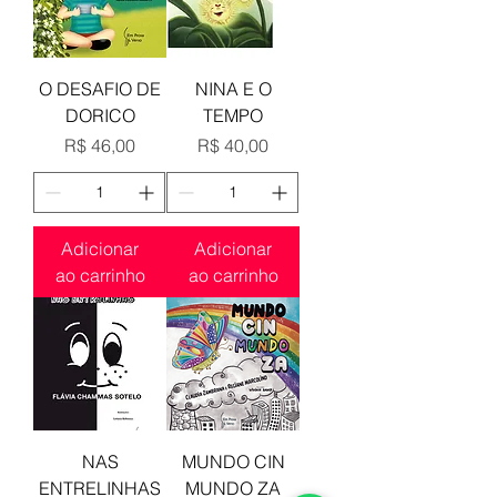
O DESAFIO DE
NINA E O
DORICO
TEMPO
Preço
Preço
R$ 46,00
R$ 40,00
Adicionar
Adicionar
ao carrinho
ao carrinho
NAS
MUNDO CIN
ENTRELINHAS
MUNDO ZA