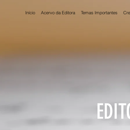
Início
Acervo da Editora
Temas Importantes
Cre
EDIT