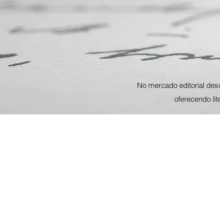
No mercado editorial des
oferecendo li