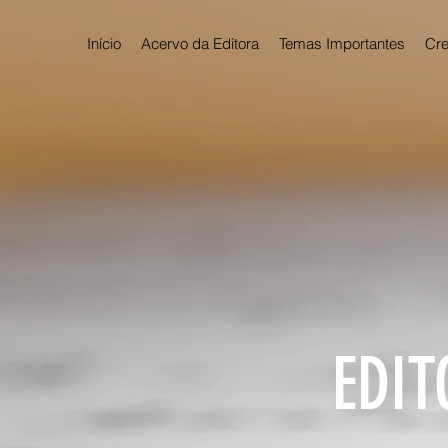
Início
Acervo da Editora
Temas Importantes
Cre
EDIT