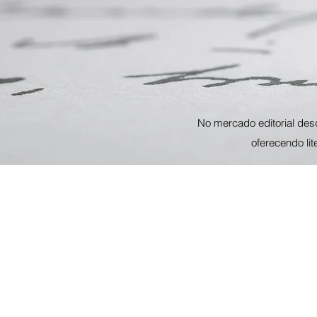
No mercado editorial des
oferecendo li