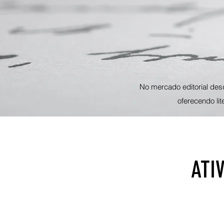
No mercado editorial des
oferecendo li
ATI