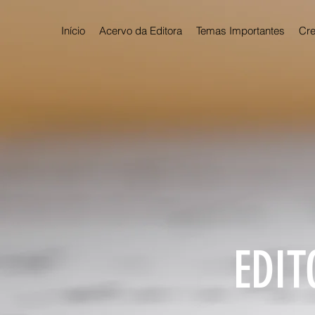
Início
Acervo da Editora
Temas Importantes
Cre
EDIT